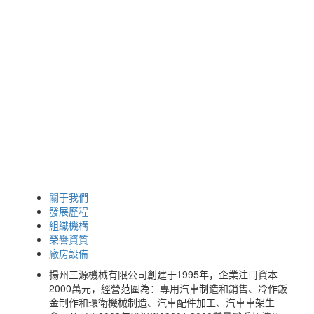
關于我們
發展歷程
組織機構
榮譽資質
廠房設備
揚州三源機械有限公司創建于1995年，企業注冊資本
2000萬元，經營范圍為：專用汽車制造和銷售、冷作鈑
金制作和環衛機械制造、汽車配件加工、汽車車架生