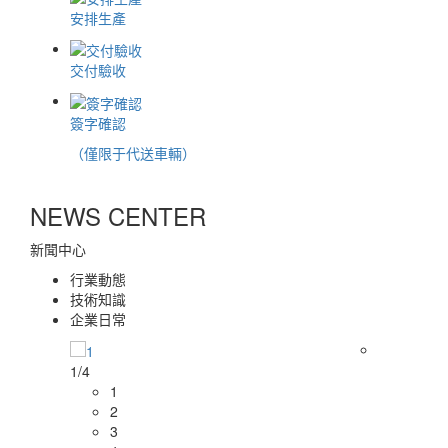
安排生產
交付驗收
簽字確認
（僅限于代送車輛）
NEWS CENTER
新聞中心
行業動態
技術知識
企業日常
1
/4
1
2
3