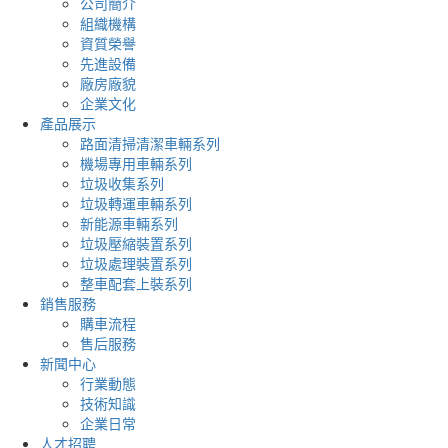
公司簡介
組織機構
資質榮譽
先進設備
廠房廠貌
企業文化
產品展示
路面清掃清潔車輛系列
機場專用車輛系列
垃圾收集系列
垃圾轉運車輛系列
新能源車輛系列
垃圾壓縮裝置系列
垃圾處理裝置系列
整車配套上裝系列
銷售服務
購車流程
售后服務
新聞中心
行業動態
技術知識
企業日常
人才招聘