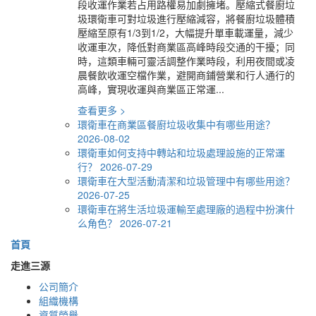
段收運作業若占用路權易加劇擁堵。壓縮式餐廚垃
圾環衛車可對垃圾進行壓縮減容，將餐廚垃圾體積
壓縮至原有1/3到1/2，大幅提升單車載運量，減少
收運車次，降低對商業區高峰時段交通的干擾；同
時，這類車輛可靈活調整作業時段，利用夜間或凌
晨餐飲收運空檔作業，避開商鋪營業和行人通行的
高峰，實現收運與商業區正常運...
查看更多 >
環衛車在商業區餐廚垃圾收集中有哪些用途？
2026-08-02
環衛車如何支持中轉站和垃圾處理設施的正常運
行？
2026-07-29
環衛車在大型活動清潔和垃圾管理中有哪些用途？
2026-07-25
環衛車在將生活垃圾運輸至處理廠的過程中扮演什
么角色？
2026-07-21
首頁
走進三源
公司簡介
組織機構
資質榮譽