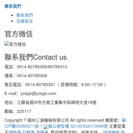
聯系我們
聯系我們
在線留言
官方微信
聯系我們
Contact us
電話：0514-80785309/80785310
傳真：0514-80785308
售后電話：0514-80785321（ 受理時間：8:00~17:00 ）
E-mail：yzsyjx@yzsyjx.com
地址：江蘇省揚州市方巷工業集中區峰明大道18號
郵編：225117
Copyright ? 揚州三源機械有限公司 All rights reserved 備案號：
蘇
ICP備05080271號-1
蘇公網安備 32100302010698號
主要從事
于
環衛車
,
勾臂車
,
洗掃車
, 歡迎來電咨詢！
技術支持：
翊成網絡
免