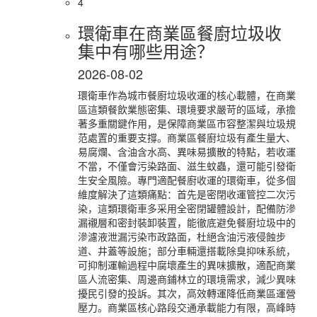
4
環衛車在商業區餐廚垃圾收
集中有哪些用途？
2026-08-02
環衛車作為城市餐廚垃圾收運的核心載體，在商業
區這類餐飲業態密集、環境要求嚴苛的區域，承擔
著多重關鍵作用，是保障商業區市容整潔與垃圾規
范處置的重要支撐。商業區餐廚垃圾有產生量大、
易腐爛、含油含水高、異味易擴散的特點，若收運
不當，不僅會污染路面、滋生蚊蟲，還可能引發衛
生安全風險。專門適配餐廚收運的環衛車，從多個
維度解決了這類痛點：首先是密閉收運管控二次污
染，這類環衛車多采用全密閉罐體設計，配備防滲
漏襯層和密封裝卸裝置，能徹底避免餐廚垃圾中的
滲濾液泄漏污染市政路面，杜絕含油污液侵蝕步
道、井蓋等設施；部分車輛還搭載除臭抑味系統，
可抑制運輸過程中腐壞產生的異味擴散，適配商業
區人流密集、周邊商鋪林立的環境需求，減少異味
擾民引發的投訴。其次，高效轉運降低商業區運營
壓力。商業區核心路段交通承載能力有限，高峰時