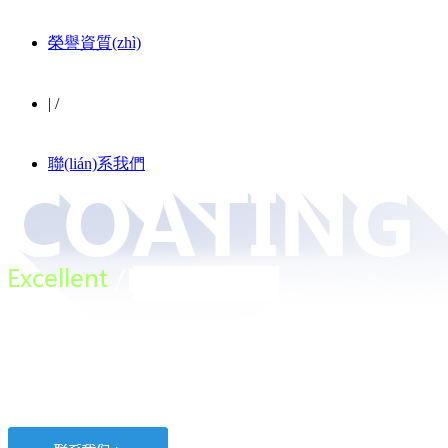
榮譽資質(zhì)
|
/
聯(lián)系我們