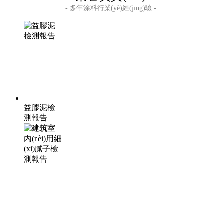
- 多年涂料行業(yè)經(jīng)驗 -
益膠泥檢
測報告