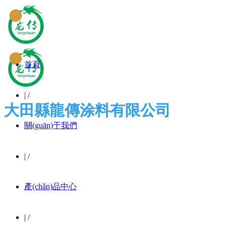
首頁
|
/
大田縣龍傳涂料有限公司
關(guān)于我們
|
/
產(chǎn)品中心
|
/