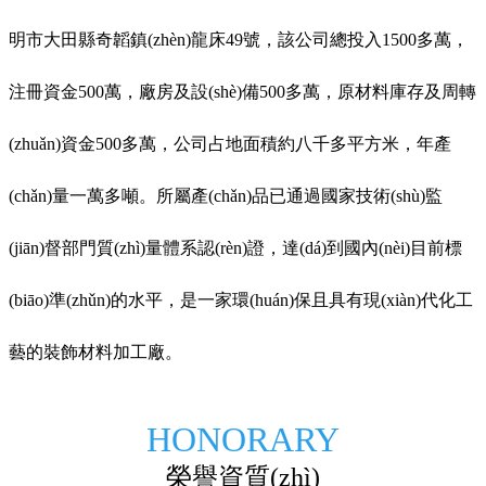
明市大田縣奇韜鎮(zhèn)龍床49號，該公司總投入1500
多萬，
注冊資金
500萬，廠房及設(shè)備500多萬，原材料庫存及周轉
(zhuǎn)資金500多萬，公司占地面積約八千多平方米，年產
(chǎn)量一萬多噸。所屬產(chǎn)品已通過國家技術(shù)監
(jiān)督部門質(zhì)量體系認(rèn)證，達(dá)到國內(nèi)目前標
(biāo)準(zhǔn)的水平，是一家環(huán)保且具有現(xiàn)代化工
藝的裝飾材料加工廠。
HONORARY
榮譽資質(zhì)